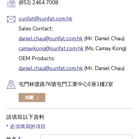
(852) 2464 7008
sunfat@sunfat.com.hk
Sales Contact:
daniel.chau@sunfat.com.hk
(Mr. Daniel Chau)
camaykong@sunfat.com.hk
(Ms. Camay Kong)
OEM Products:
daniel.chau@sunfat.com.hk
(Mr. Daniel Chau)
屯門杯渡路76號屯門工業中心E座1樓2室
地圖
請填寫以下資料
* 必須填寫的項目