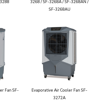
-3288
3268 / SF-3268A / SF-3268AN /
SF-3268AU
ler Fan SF-
Evaporative Air Cooler Fan SF-
3272A