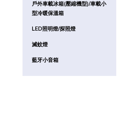
戶外車載冰箱(壓縮機型)/車載小
型冷暖保溫箱
LED照明燈/探照燈
滅蚊燈
藍牙小音箱