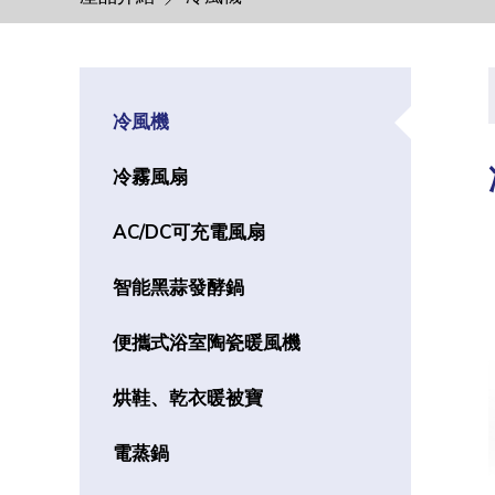
冷風機
冷霧風扇
AC/DC可充電風扇
智能黑蒜發酵鍋
便攜式浴室陶瓷暖風機
烘鞋、乾衣暖被寶
電蒸鍋